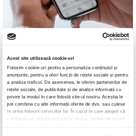
Acest site utilizează cookie-uri
Folosim cookie-uri pentru a personaliza conținutul și
Aplicație mobilă
anunțurile, pentru a oferi funcții de rețele sociale și pentru
a analiza traficul. De asemenea, le oferim partenerilor de
Accesezi cele mai importante rapoarte direct de pe
rețele sociale, de publicitate și de analize informații cu
smartphone. Beneficiezi de o interfață modernă,
privire la modul în care folosiți site-ul nostru. Aceștia le
încărcare rapidă și cea mai bună experiență de utilizare
pot combina cu alte informații oferite de dvs. sau culese
de până acum.
în urma folosirii serviciilor lor. În cazul în care alegeți să
continuați să utilizați website-ul nostru, sunteți de acord
cu utilizarea modulelor noastre cookie.