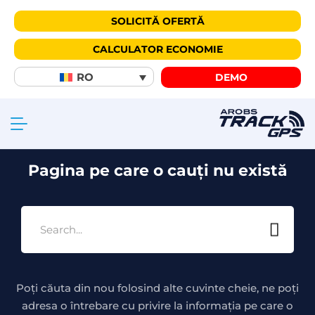
SOLICITĂ OFERTĂ
CALCULATOR ECONOMIE
404
RO
DEMO
Pagina pe care o cauți nu există
Poți căuta din nou folosind alte cuvinte cheie, ne poți
adresa o întrebare cu privire la informația pe care o