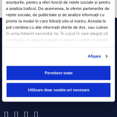
anunțurile, pentru a oferi funcții de rețele sociale și pentru
a analiza traficul. De asemenea, le oferim partenerilor de
rețele sociale, de publicitate și de analize informații cu
privire la modul în care folosiți site-ul nostru. Aceștia le
pot combina cu alte informații oferite de dvs. sau culese
în urma folosirii serviciilor lor. În cazul în care alegeți să
continuați să utilizați website-ul nostru, sunteți de acord
cu utilizarea modulelor noastre cookie.
Afişare
ROMÂNIA
Strada Minerilor, Nr. 63,
Permitere toate
Cluj-Napoca
0374 714 805
Utilizare doar cookie-uri necesare
presales@trackgps.ro