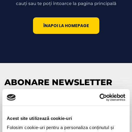
cauți sau te poți întoarce la pagina principală
ÎNAPOI LA HOMEPAGE
ABONARE NEWSLETTER
Adresa
de
e-
(Required)
mail
Acest site utilizează cookie-uri
CAPTCHA
Folosim cookie-uri pentru a personaliza conținutul și