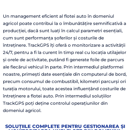
Un management eficient al flotei auto în domeniul
agricol poate contribui la o îmbunătățire semnificativă a
producției, dacă sunt luați în calcul parametri esențiali,
cum sunt performanța șoferilor și costurile de
întreținere. TrackGPS îți oferă o monitorizare a activității
24/7, pentru a fi la curent în timp real cu locația utilajelor
și orele de activitate, putând fi generate foile de parcurs
ale fiecărui vehicul în parte. Prin intermediul platformei
noastre, primești date esențiale din computerul de bord,
precum consumul de combustibil, kilometri parcurși ori
turația motorului, toate acestea influențând costurile de
întreținere a flotei auto. Prin intermediul soluțiilor
TrackGPS poți deține controlul operațiunilor din
domeniul agricol.
SOLUȚIILE COMPLETE PENTRU GESTIONAREA ȘI