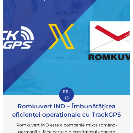
IUL.
15
Romkuvert IND – Îmbunătățirea
eficienței operaționale cu TrackGPS
Romkuvert IND este o companie mixtă româno-
germană și face parte din prestigiosul concern