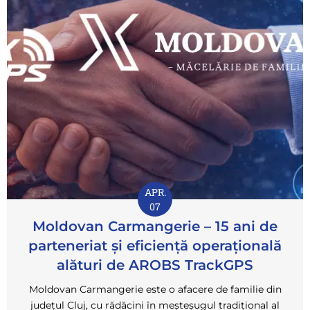
APR.
07
Moldovan Carmangerie – 15 ani de
parteneriat și eficiență operațională
alături de AROBS TrackGPS
Moldovan Carmangerie este o afacere de familie din
județul Cluj, cu rădăcini în meșteșugul tradițional al