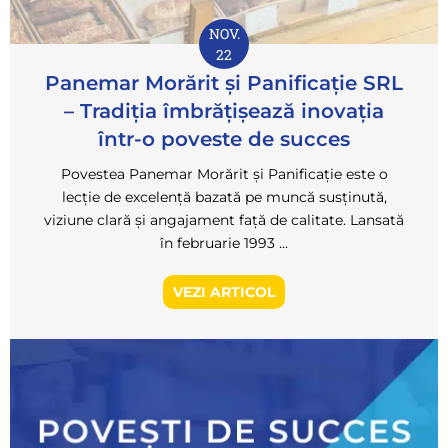
NOV.
22
Panemar Morărit și Panificație SRL
– Tradiția îmbrățișează inovația
într-o poveste de succes
Povestea Panemar Morărit și Panificație este o
lecție de excelență bazată pe muncă susținută,
viziune clară și angajament față de calitate. Lansată
în februarie 1993 ...
VEZI ARTICOL