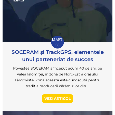
MART.
08
SOCERAM și TrackGPS, elementele
unui parteneriat de succes
Povestea SOCERAM a început acum 40 de ani, pe
Valea Ialomiței, în zona de Nord-Est a orașului
Târgoviște. Zona aceasta este cunoscută pentru
tradiția producerii cărămizilor din ...
VEZI ARTICOL