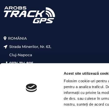
ROMÂNIA
Strada Minerilor, Nr. 63,
Cluj-Napoca
0374 714 805
presales@trackgps.ro
Acest site utilizează cook
Folosim cookie-uri pentru a 
pentru a analiza traficul. 
informații cu privire la mod
de dvs. sau culese în urma f
nostru, sunteți de acord cu