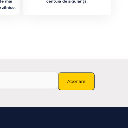
ște mai
centura de siguranță.
 zilnice.
Abonare