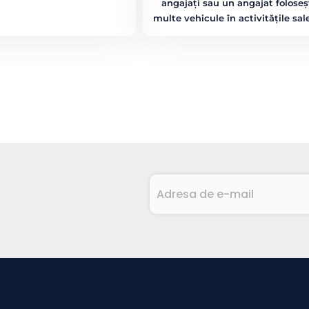
angajați sau un angajat folose
multe vehicule în activitățile sale
Adresa
de
e-
CAPTCHA
mail
(Required)