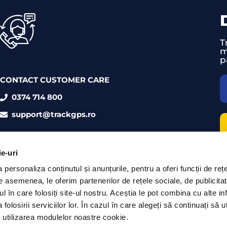
T
m
p
CONTACT CUSTOMER CARE
0374 714 800
support@trackgps.ro
ie-uri
personaliza conținutul și anunțurile, pentru a oferi funcții de rețe
De asemenea, le oferim partenerilor de rețele sociale, de publicita
ul în care folosiți site-ul nostru. Aceștia le pot combina cu alte inf
olosirii serviciilor lor. În cazul în care alegeți să continuați să ut
 utilizarea modulelor noastre cookie.