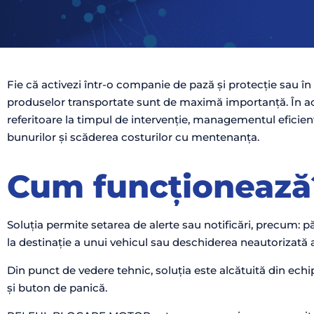
Fie că activezi într-o companie de pază și protecție sau în 
produselor transportate sunt de maximă importanță. În ace
referitoare la timpul de intervenție, managementul eficient 
bunurilor și scăderea costurilor cu mentenanța.
Cum funcționează
Soluția permite setarea de alerte sau notificări, precum: pă
la destinație a unui vehicul sau deschiderea neautorizată a
Din punct de vedere tehnic, soluția este alcătuită din ech
și buton de panică.