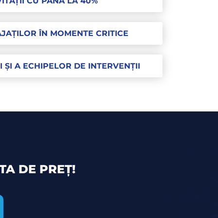
TĂȚII CU PÂNĂ LA 40%
JAȚILOR ÎN MOMENTE CRITICE
 ȘI A ECHIPELOR DE INTERVENȚII
TA DE PREȚ!