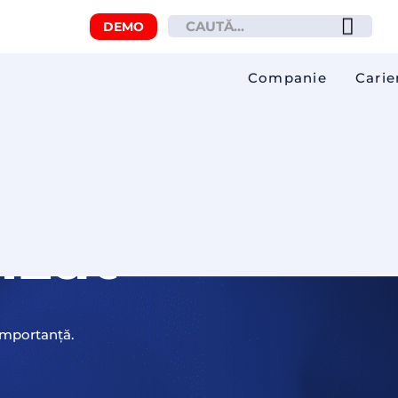
DEMO
Companie
Carie
izat
importanță.