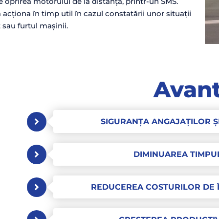
rirea motorului de la distanță, printr-un SMS.
acționa în timp util în cazul constatării unor situații
sau furtul mașinii.
Avant
SIGURANȚA ANGAJAȚILOR Ș
DIMINUAREA TIMPUL
REDUCEREA COSTURILOR DE Î