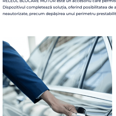
RELEUL BLOCARE MOTOR este un accesoriu care permite op
Dispozitivul completează soluția, oferind posibilitatea de a 
neautorizate, precum depășirea unui perimetru prestabilit 