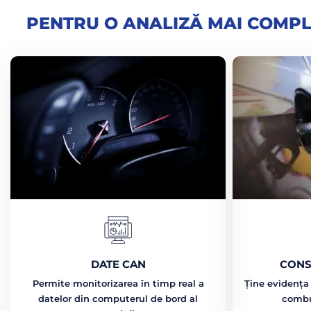
PENTRU O ANALIZĂ MAI COMP
DATE CAN
CONS
Permite monitorizarea în timp real a
Ține evidența
datelor din computerul de bord al
combus