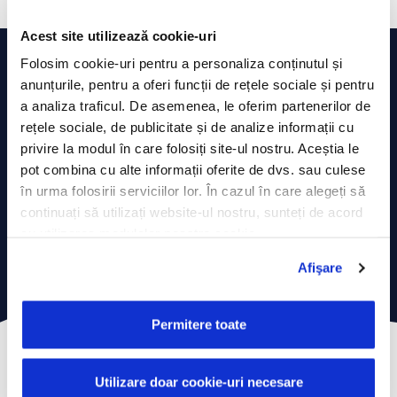
Acest site utilizează cookie-uri
Folosim cookie-uri pentru a personaliza conținutul și
anunțurile, pentru a oferi funcții de rețele sociale și pentru
ALEGE SOLUȚIILE DORITE ȘI CONFIGUREAZĂ
a analiza traficul. De asemenea, le oferim partenerilor de
OFERTA DE PREȚ!
rețele sociale, de publicitate și de analize informații cu
privire la modul în care folosiți site-ul nostru. Aceștia le
pot combina cu alte informații oferite de dvs. sau culese
CALCULATOR ECONOMIE
în urma folosirii serviciilor lor. În cazul în care alegeți să
continuați să utilizați website-ul nostru, sunteți de acord
cu utilizarea modulelor noastre cookie.
CONFIGUREAZĂ PREȚ
Afişare
Permitere toate
Utilizare doar cookie-uri necesare
CERTIFICĂRILE ECHIPAMENTELOR PENTRU