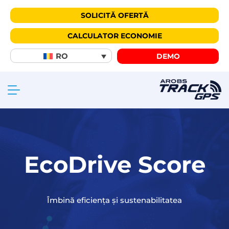
SOLICITĂ OFERTĂ
CALCULATOR ECONOMIE
RO
DEMO
EcoDrive Score
Îmbină eficiența și sustenabilitatea