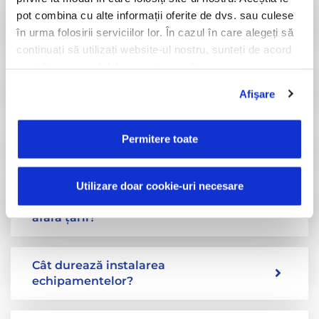
pot combina cu alte informații oferite de dvs. sau culese
Cât costă instalarea unui echipament
în urma folosirii serviciilor lor. În cazul în care alegeți să
TrackGPS?
continuați să utilizați website-ul nostru, sunteți de acord
cu utilizarea modulelor noastre cookie.
Cum pot afla care este produsul
Afişare
potrivit pentru mine?
Permitere toate
Ce rapoarte generează TrackGPS?
Utilizare doar cookie-uri necesare
Pot monitoriza flota care circulă și în
afara țării?
Cât durează instalarea
echipamentelor?