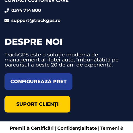
CONTACT CUSTOMER CARE
0374 714 800
support@trackgps.ro
DESPRE NOI
TrackGPS este o soluție modernă de
management al flotei auto, îmbunătățită pe
parcursul a peste 20 de ani de experiență.
CONFIGUREAZĂ PREȚ
SUPORT CLIENȚI
Premii & Certificări
|
Confidențialitate
|
Termeni &