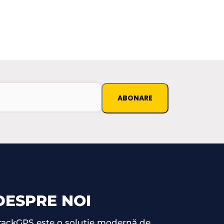
DESPRE NOI
rackGPS este o soluție modernă de