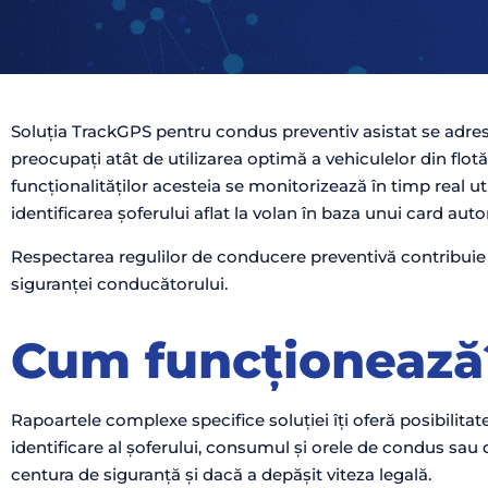
Soluția TrackGPS pentru condus preventiv asistat se adres
preocupați atât de utilizarea optimă a vehiculelor din flotă,
funcționalităților acesteia se monitorizează în timp real u
identificarea șoferului aflat la volan în baza unui card auto
Respectarea regulilor de conducere preventivă contribuie l
siguranței conducătorului.
Cum funcționează
Rapoartele complexe specifice soluției îți oferă posibilitat
identificare al șoferului, consumul și orele de condus sau d
centura de siguranță și dacă a depășit viteza legală.