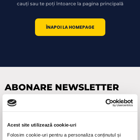
cauți sau te poți întoarce la pagina principală
ÎNAPOI LA HOMEPAGE
ABONARE NEWSLETTER
Adresa
de
e-
(Required)
mail
Acest site utilizează cookie-uri
CAPTCHA
Folosim cookie-uri pentru a personaliza conținutul și
Abonare