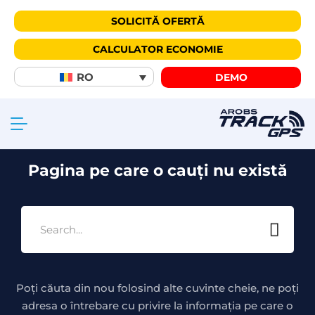
SOLICITĂ OFERTĂ
CALCULATOR ECONOMIE
404
RO
DEMO
Pagina pe care o cauți nu există
Poți căuta din nou folosind alte cuvinte cheie, ne poți
adresa o întrebare cu privire la informația pe care o