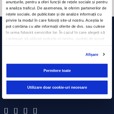
anunțurile, pentru a oferi funcții de rețele sociale și pentru
a analiza traficul. De asemenea, le oferim partenerilor de
rețele sociale, de publicitate și de analize informații cu
privire la modul în care folosiți site-ul nostru. Aceștia le
pot combina cu alte informații oferite de dvs. sau culese
în urma folosirii serviciilor lor. În cazul în care alegeți să
continuați să utilizați website-ul nostru, sunteți de acord
cu utilizarea modulelor noastre cookie.
Afişare
ROMÂNIA
Strada Minerilor, Nr. 63,
Permitere toate
Cluj-Napoca
0374 714 805
Utilizare doar cookie-uri necesare
presales@trackgps.ro