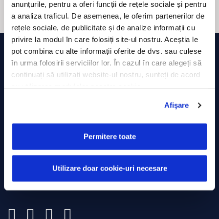
anunțurile, pentru a oferi funcții de rețele sociale și pentru
a analiza traficul. De asemenea, le oferim partenerilor de
rețele sociale, de publicitate și de analize informații cu
privire la modul în care folosiți site-ul nostru. Aceștia le
pot combina cu alte informații oferite de dvs. sau culese
în urma folosirii serviciilor lor. În cazul în care alegeți să
continuați să utilizați website-ul nostru, sunteți de acord
cu utilizarea modulelor noastre cookie.
Afişare
ROMÂNIA
Strada Minerilor, Nr. 63,
Permitere toate
Cluj-Napoca
0374 714 805
Utilizare doar cookie-uri necesare
presales@trackgps.ro