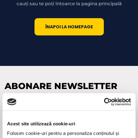
cauți sau te poți întoarce la pagina principală
ÎNAPOI LA HOMEPAGE
ABONARE NEWSLETTER
Adresa
de
e-
(Required)
mail
Acest site utilizează cookie-uri
CAPTCHA
Folosim cookie-uri pentru a personaliza conținutul și