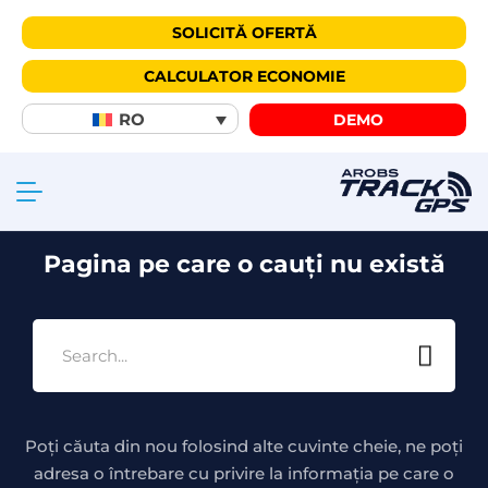
SOLICITĂ OFERTĂ
CALCULATOR ECONOMIE
404
RO
DEMO
Pagina pe care o cauți nu există
Poți căuta din nou folosind alte cuvinte cheie, ne poți
adresa o întrebare cu privire la informația pe care o