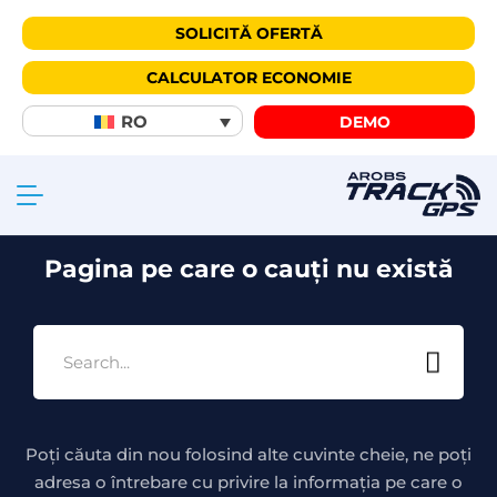
SOLICITĂ OFERTĂ
CALCULATOR ECONOMIE
404
RO
DEMO
Pagina pe care o cauți nu există
Poți căuta din nou folosind alte cuvinte cheie, ne poți
adresa o întrebare cu privire la informația pe care o