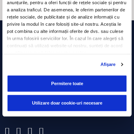
anunțurile, pentru a oferi funcții de rețele sociale și pentru
a analiza traficul. De asemenea, le oferim partenerilor de
rețele sociale, de publicitate și de analize informații cu
privire la modul în care folosiți site-ul nostru. Aceștia le
pot combina cu alte informații oferite de dvs. sau culese
în urma folosirii serviciilor lor. În cazul în care alegeți să
continuați să utilizați website-ul nostru, sunteți de acord
cu utilizarea modulelor noastre cookie.
Afişare
ROMÂNIA
Strada Minerilor, Nr. 63,
Permitere toate
Cluj-Napoca
0374 714 805
Utilizare doar cookie-uri necesare
presales@trackgps.ro