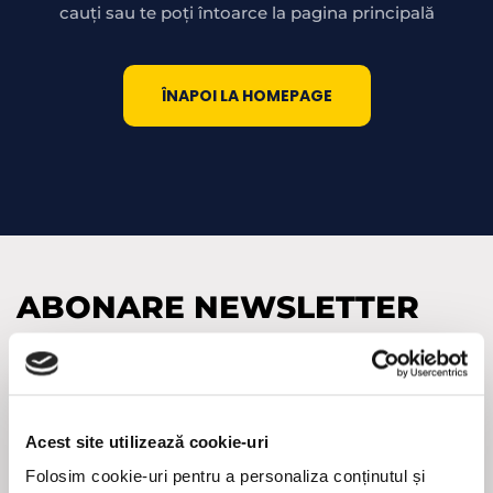
cauți sau te poți întoarce la pagina principală
ÎNAPOI LA HOMEPAGE
ABONARE NEWSLETTER
Adresa
de
e-
(Required)
mail
Acest site utilizează cookie-uri
CAPTCHA
Folosim cookie-uri pentru a personaliza conținutul și