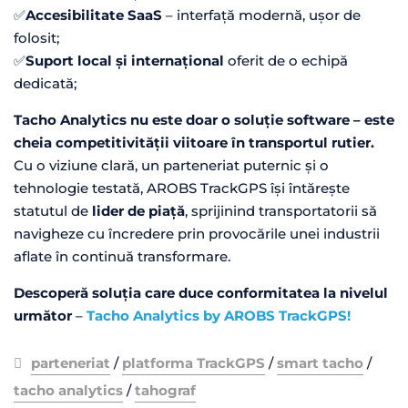
✅
Accesibilitate SaaS
– interfață modernă, ușor de
folosit;
✅
Suport local și internațional
oferit de o echipă
dedicată;
Tacho Analytics nu este doar o soluție software – este
cheia competitivității viitoare în transportul rutier.
Cu o viziune clară, un parteneriat puternic și o
tehnologie testată, AROBS TrackGPS își întărește
statutul de
lider de piață
, sprijinind transportatorii să
navigheze cu încredere prin provocările unei industrii
aflate în continuă transformare.
Descoperă soluția care duce conformitatea la nivelul
următor
–
Tacho Analytics by AROBS TrackGPS!
parteneriat
/
platforma TrackGPS
/
smart tacho
/
tacho analytics
/
tahograf