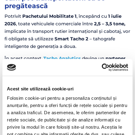
pregătească
Potrivit
Pachetului Mobilitate 1
, începând cu
1 iulie
2026
, toate vehiculele comerciale între
2,5 – 3,5 tone,
implicate în transport rutier internațional și cabotaj, vor
fi obligate să utilizeze
Smart Tacho 2
– tahografe
inteligente de generația a doua.
În acest context,
Tacho Analytics
devine un
partener
esențial
pentru toate companiile care vor fi afectate de
noile reglementări. Soluția propusă de TrackGPS
permite
o tranziție digitală lină.
Astfel, sunt eliminate
descărcările manuale, reducând riscurile de penalizare
Acest site utilizează cookie-uri
și asigurând o imagine clară asupra performanței flotei.
Folosim cookie-uri pentru a personaliza conținutul și
anunțurile, pentru a oferi funcții de rețele sociale și pentru
Peste 11.000 de clienți în regiune și
a analiza traficul. De asemenea, le oferim partenerilor de
o prezență europeană în
rețele sociale, de publicitate și de analize informații cu
expansiune
privire la modul în care folosiți site-ul nostru. Aceștia le
TrackGPS deservește în prezent
peste 140.000 de
pot combina cu alte informații oferite de dvs. sau culese