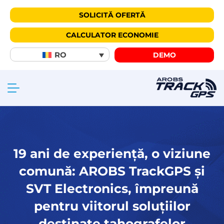
SOLICITĂ OFERTĂ
CALCULATOR ECONOMIE
RO
DEMO
19 ani de experiență, o viziune
comună: AROBS TrackGPS și
SVT Electronics, împreună
pentru viitorul soluțiilor
destinate tahografelor