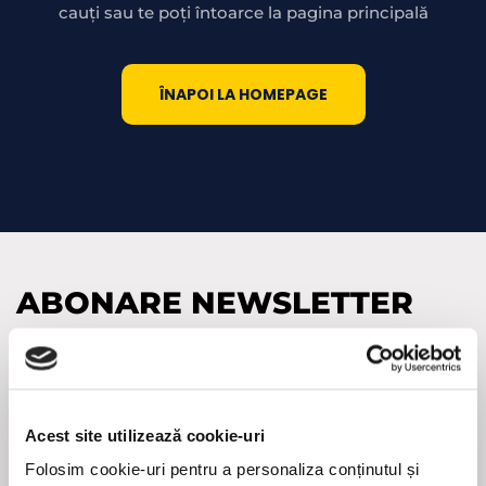
cauți sau te poți întoarce la pagina principală
ÎNAPOI LA HOMEPAGE
ABONARE NEWSLETTER
Adresa
de
e-
(Required)
mail
Acest site utilizează cookie-uri
CAPTCHA
Folosim cookie-uri pentru a personaliza conținutul și