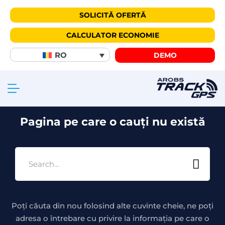
SOLICITĂ OFERTĂ
CALCULATOR ECONOMIE
404
RO
DEMO
Pagina pe care o cauți nu există
Poți căuta din nou folosind alte cuvinte cheie, ne poți
adresa o întrebare cu privire la informația pe care o