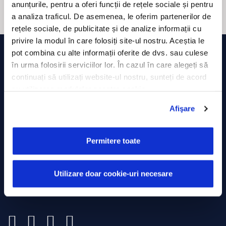
anunțurile, pentru a oferi funcții de rețele sociale și pentru
a analiza traficul. De asemenea, le oferim partenerilor de
rețele sociale, de publicitate și de analize informații cu
privire la modul în care folosiți site-ul nostru. Aceștia le
pot combina cu alte informații oferite de dvs. sau culese
în urma folosirii serviciilor lor. În cazul în care alegeți să
continuați să utilizați website-ul nostru, sunteți de acord
cu utilizarea modulelor noastre cookie.
Afişare
ROMÂNIA
Strada Minerilor, Nr. 63,
Permitere toate
Cluj-Napoca
0374 714 805
Utilizare doar cookie-uri necesare
presales@trackgps.ro