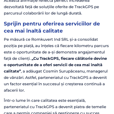
Această afirmație reflectă perfect încrederea
dezvoltată față de soluțiile oferite de TrackGPS pe
parcursul colaborării lor de lungă durată.
Sprijin pentru oferirea serviciilor de
cea mai înaltă calitate
Pe măsură ce Romkuvert Ind SRL și-a consolidat
poziția pe piață, au înțeles că fiecare kilometru parcurs
este o oportunitate de a-și demonstra angajamentul
față de clienți.
„Cu TrackGPS, fiecare călătorie devine
o oportunitate de a oferi servicii de cea mai înaltă
calitate”
, a adăugat Cosmin Surupăceanu, managerul
de vânzări. Astfel, parteneriatul cu TrackGPS a devenit
un factor esențial în succesul și creșterea continuă a
afacerii lor.
Într-o lume în care calitatea este esențială,
parteneriatul cu TrackGPS a devenit piatra de temelie
care a permis companiei să gestioneze cu succes