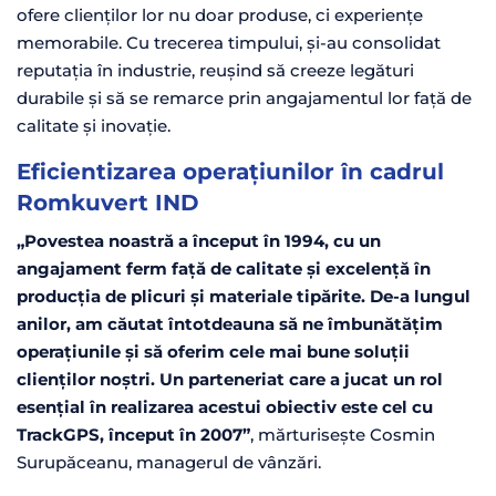
ofere clienților lor nu doar produse, ci experiențe
memorabile. Cu trecerea timpului, și-au consolidat
reputația în industrie, reușind să creeze legături
durabile și să se remarce prin angajamentul lor față de
calitate și inovație.
Eficientizarea operațiunilor în cadrul
Romkuvert IND
„Povestea noastră a început în 1994, cu un
angajament ferm față de calitate și excelență în
producția de plicuri și materiale tipărite. De-a lungul
anilor, am căutat întotdeauna să ne îmbunătățim
operațiunile și să oferim cele mai bune soluții
clienților noștri. Un parteneriat care a jucat un rol
esențial în realizarea acestui obiectiv este cel cu
TrackGPS, început în 2007”
, mărturisește Cosmin
Surupăceanu, managerul de vânzări.