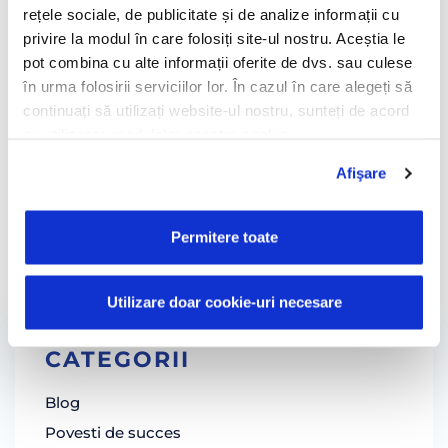
rămâne o componentă prețioasă în fundația
rețele sociale, de publicitate și de analize informații cu
succesului lor comercial și operațional.
privire la modul în care folosiți site-ul nostru. Aceștia le
pot combina cu alte informații oferite de dvs. sau culese
eficienta operationala
/
flota distributie
/
în urma folosirii serviciilor lor. În cazul în care alegeți să
Povesti de succes TrackGPS
continuați să utilizați website-ul nostru, sunteți de acord
cu utilizarea modulelor noastre cookie.
Sărbătorim 18 ani de
Siguranța rutieră în
Afişare
încredere: TrackGPS by
România: accidente
AROBS
rutiere, cauzele lor și
Permitere toate
soluții
Înapoi
Înainte
Utilizare doar cookie-uri necesare
CATEGORII
Blog
Povesti de succes