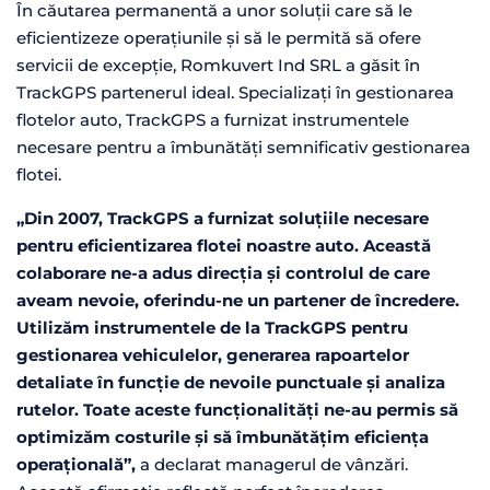
În căutarea permanentă a unor soluții care să le
eficientizeze operațiunile și să le permită să ofere
servicii de excepție, Romkuvert Ind SRL a găsit în
TrackGPS partenerul ideal. Specializați în gestionarea
flotelor auto, TrackGPS a furnizat instrumentele
necesare pentru a îmbunătăți semnificativ gestionarea
flotei.
„Din 2007, TrackGPS a furnizat soluțiile necesare
pentru eficientizarea flotei noastre auto. Această
colaborare ne-a adus direcția și controlul de care
aveam nevoie, oferindu-ne un partener de încredere.
Utilizăm instrumentele de la TrackGPS pentru
gestionarea vehiculelor, generarea rapoartelor
detaliate în funcție de nevoile punctuale și analiza
rutelor. Toate aceste funcționalități ne-au permis să
optimizăm costurile și să îmbunătățim eficiența
operațională”,
a declarat managerul de vânzări.