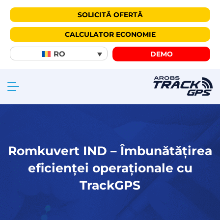
SOLICITĂ OFERTĂ
CALCULATOR ECONOMIE
RO
DEMO
Romkuvert IND – Îmbunătățirea
eficienței operaționale cu
TrackGPS