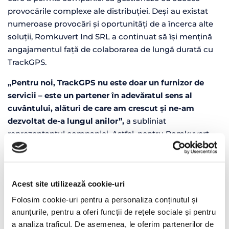
provocările complexe ale distribuției. Deși au existat
numeroase provocări și oportunități de a încerca alte
soluții, Romkuvert Ind SRL a continuat să își mențină
angajamentul față de colaborarea de lungă durată cu
TrackGPS.
„Pentru noi, TrackGPS nu este doar un furnizor de
servicii – este un partener în adevăratul sens al
cuvântului, alături de care am crescut și ne-am
dezvoltat de-a lungul anilor”,
a subliniat
reprezentantul companiei. Astfel, pentru Romkuvert
Ind SRL, colaborarea cu TrackGPS nu este doar o
simplă relație comercială, ci o călătorie continuă către
excelență și inovație.
Acest site utilizează cookie-uri
Prin fiecare distribuție reușită și fiecare serviciu de
Folosim cookie-uri pentru a personaliza conținutul și
calitate oferit, demonstrăm că împreună putem depăși
anunțurile, pentru a oferi funcții de rețele sociale și pentru
așteptările clienților. Parteneriatul cu TrackGPS
a analiza traficul. De asemenea, le oferim partenerilor de