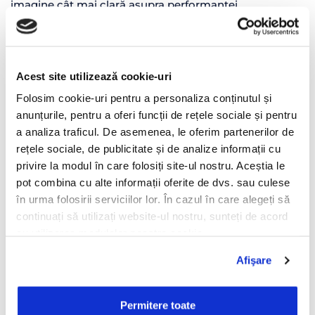
imagine cât mai clară asupra performanței
operaționale. Acesta permite analiza raportului
procentual dintre consumul de carburant și vânzările
realizate pentru fiecare agent și vehicul, oferind
managementului informațiile necesare pentru luarea
Acest site utilizează cookie-uri
unor decizii fundamentate și pentru identificarea
Folosim cookie-uri pentru a personaliza conținutul și
continuă a oportunităților de eficientizare.
anunțurile, pentru a oferi funcții de rețele sociale și pentru
a analiza traficul. De asemenea, le oferim partenerilor de
Un parteneriat bazat pe
rețele sociale, de publicitate și de analize informații cu
încredere
privire la modul în care folosiți site-ul nostru. Aceștia le
pot combina cu alte informații oferite de dvs. sau culese
Pentru TOP GEL PROD, colaborarea cu AROBS
în urma folosirii serviciilor lor. În cazul în care alegeți să
TrackGPS înseamnă mai mult decât utilizarea unei
continuați să utilizați website-ul nostru, sunteți de acord
platforme de monitorizare GPS. Este un parteneriat
cu utilizarea modulelor noastre cookie.
construit în timp, susținut de comunicare,
Afişare
profesionalism și suport constant.
„Colaborarea cu AROBS TrackGPS este caracterizată ca
Permitere toate
fiind un parteneriat solid, bazat pe încredere,