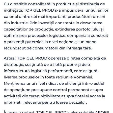
Cu o tradiție consolidată în producția și distribuția de
înghețată, TOP GEL PROD s-a impus de-a lungul anilor
ca unul dintre cei mai importanți producători români
din industrie. Prin investiții constante în dezvoltarea
capacităților de producție, extinderea portofoliului și
optimizarea proceselor logistice, compania a construit
o prezență puternică la nivel național și un brand
recunoscut de consumatorii din întreaga țară.
Astăzi, TOP GEL PROD operează o rețea complexă de
distribuție, susținută de o flotă proprie și de o
infrastructură logistică performantă, care asigură
livrarea produselor în toate regiunile României.
Menținerea unui nivel ridicat de eficiență într-o astfel
de operațiune presupune control permanent asupra
activității din teren, vizibilitate asupra flotei și acces la
informații relevante pentru luarea deciziilor.
În acest context, TOP GEL PROD a ales soluțiile AROBS