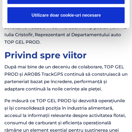
profesionalism și obiective comune. De la bun început
am cooperat foarte bine cu echipa AROBS, iar colegii
Utilizare doar cookie-uri necesare
din departamentele de instalări și suport soluționează
solicitările noastre în cel mai scurt timp posibil”, afirmă
Iulia Cristofir, Reprezentant al Departamentului auto
TOP GEL PROD.
Privind spre viitor
După mai bine de un deceniu de colaborare, TOP GEL
PROD și AROBS TrackGPS continuă să construiască un
parteneriat bazat pe încredere, performanță și
adaptare continuă la noile cerințe ale pieței.
Pe măsură ce TOP GEL PROD își dezvoltă operațiunile
și își consolidează poziția în industria alimentară,
accesul la informații relevante despre activitatea flotei,
consumul de carburant și eficiența operațională
rămâne un element esențial pentru susținerea unei