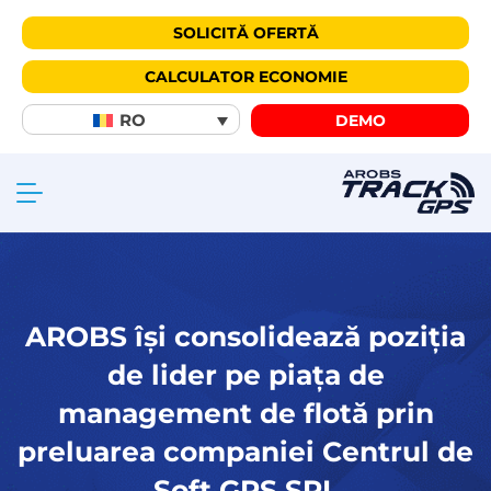
SOLICITĂ OFERTĂ
CALCULATOR ECONOMIE
RO
DEMO
AROBS își consolidează poziția
de lider pe piața de
management de flotă prin
preluarea companiei Centrul de
Soft GPS SRL