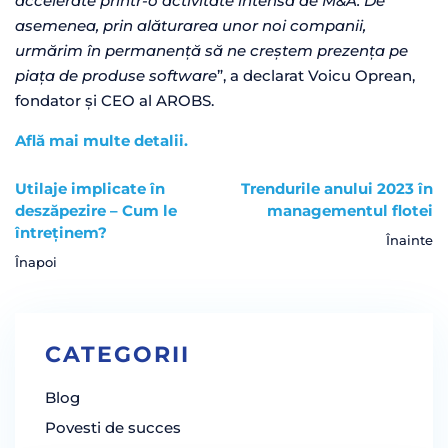
accelerate printr-o activitate intensă de M&A. De
asemenea, prin alăturarea unor noi companii,
urmărim în permanență să ne creștem prezența pe
piața de produse software
”, a declarat Voicu Oprean,
fondator și CEO al AROBS.
Află mai multe detalii.
Utilaje implicate în
Trendurile anului 2023 în
deszăpezire – Cum le
managementul flotei
întreținem?
Înainte
Înapoi
CATEGORII
Blog
Povesti de succes