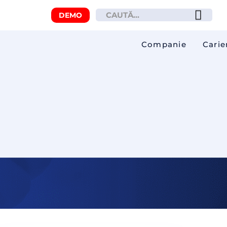
DEMO
Companie
Carie
ul flotei