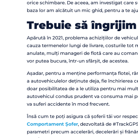
orice schimbare. De aceea, am investigat care s
baza lor am alcătuit un mic ghid, pentru a te ajut
Trebuie să îngriji
Apărută în 2021, problema achizițiilor de vehicul
cauza termenelor lungi de livrare, costurile tot 
anulate, mulți manageri de flotă care au comand
vor putea bucura, într-un sfârșit, de acestea.
Așadar, pentru a menține performanța flotei, ră
a autovehiculelor deținute deja, fie închirierea c
doar posibilitatea de a le utiliza pentru mai mul
autovehicul condus prudent va consuma mai puți
va suferi accidente în mod frecvent.
Însă cum te poți asigura că șoferii tăi vor resp
Comportament Șofer
, dezvoltată de #TrackGPS.
parametri precum accelerări, decelerări și frân