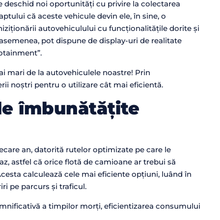
 deschid noi oportunități cu privire la colectarea
tului că aceste vehicule devin ele, în sine, o
iționării autovehiculului cu funcționalitățile dorite și
asemenea, pot dispune de display-uri de realitate
fotainment”.
i mari de la autovehiculele noastre! Prin
ii noștri pentru o utilizare cât mai eficientă.
le îmbunătățite
ecare an, datorită rutelor optimizate pe care le
z, astfel că orice flotă de camioane ar trebui să
cesta calculează cele mai eficiente opțiuni, luând în
ri pe parcurs și traficul.
emnificativă a timpilor morți, eficientizarea consumului