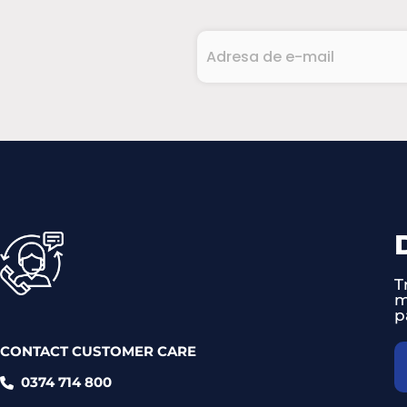
Adresa
de
e-
CAPTCHA
mail
(Required)
T
m
p
CONTACT CUSTOMER CARE
0374 714 800