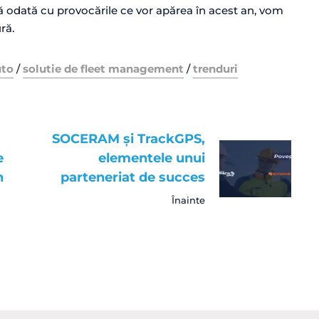
ă odată cu provocările ce vor apărea în acest an, vom
ră.
uto
/
solutie de fleet management
/
trenduri
SOCERAM și TrackGPS,
e
elementele unui
n
parteneriat de succes
Înainte