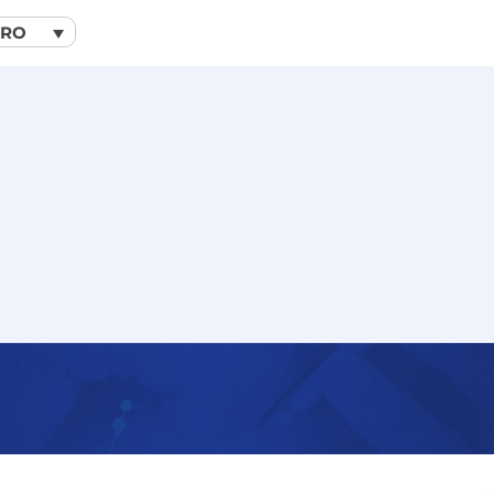
RO
le anului 2023 în management