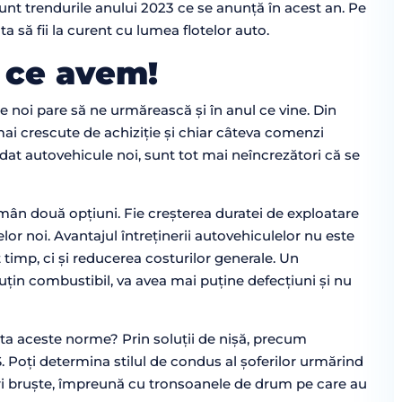
unt trendurile anului 2023 ce se anunță în acest an. Pe
a să fii la curent cu lumea flotelor auto.
m ce avem!
e noi pare să ne urmărească și în anul ce vine. Din
mai crescute de achiziție și chiar câteva comenzi
at autovehicule noi, sunt tot mai neîncrezători că se
mân două opțiuni. Fie creșterea duratei de exploatare
elor noi. Avantajul întreținerii autovehiculelor nu este
t timp, ci și reducerea costurilor generale. Un
n combustibil, va avea mai puține defecțiuni și nu
ecta aceste norme? Prin soluții de nișă, precum
 Poți determina stilul de condus al șoferilor urmărind
ări bruște, împreună cu tronsoanele de drum pe care au