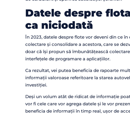
Datele despre flot
ca niciodată
În 2023, datele despre flote vor deveni din ce î
colectare și consolidare a acestora, care se dez
doar că își propun să îmbunătățească colectarea 
interfețele de programare a aplicațiilor.
Ca rezultat, vei putea beneficia de rapoarte mul
informații valoroase referitoare la starea autove
investiției.
Deși un volum atât de ridicat de informație poat
vor fi cele care vor agrega datele și le vor preze
beneficia de informații în timp real, ușor de acc