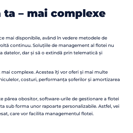
a ta – mai complexe
n ce mai disponibile, având în vedere metodele de
voltă continuu. Soluțiile de management al flotei nu
datelor, dar și să o extindă prin telematică și
t mai complexe. Acestea îți vor oferi și mai multe
hiculelor, costuri, performanța șoferilor și amortizarea
e părea obositor, software-urile de gestionare a flotei
nta sub forma unor rapoarte personalizabile. Astfel, vei
esat, care vor facilita managementul flotei.