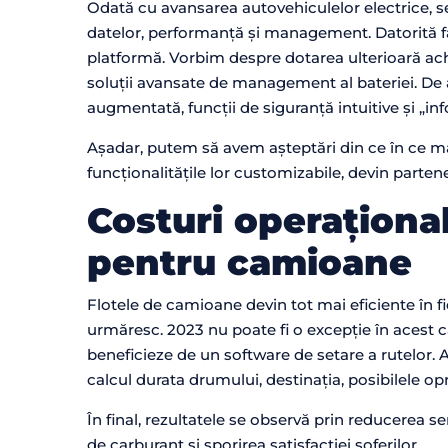
Odată cu avansarea autovehiculelor electrice, se
datelor, performanță și management. Datorită fap
platformă. Vorbim despre dotarea ulterioară achiz
soluții avansate de management al bateriei. De 
augmentată, funcții de siguranță intuitive și „in
Așadar, putem să avem așteptări din ce în ce ma
funcționalitățile lor customizabile, devin partener
Costuri operaționa
pentru camioane
Flotele de camioane devin tot mai eficiente în fi
urmăresc. 2023 nu poate fi o excepție în acest ca
beneficieze de un software de setare a rutelor. A
calcul durata drumului, destinația, posibilele opri
În final, rezultatele se observă prin reducerea s
de carburant și sporirea satisfacției șoferilor.