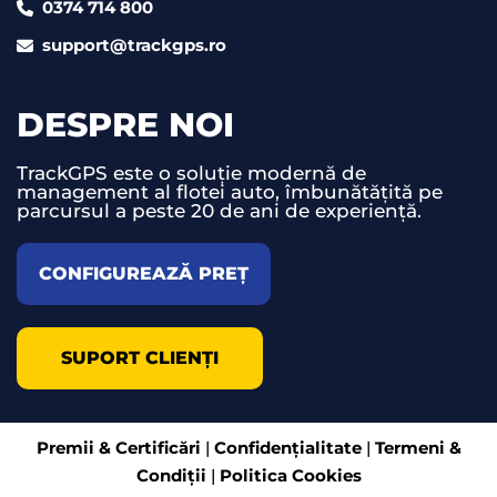
0374 714 800
support@trackgps.ro
DESPRE NOI
TrackGPS este o soluție modernă de
management al flotei auto, îmbunătățită pe
parcursul a peste 20 de ani de experiență.
CONFIGUREAZĂ PREȚ
SUPORT CLIENȚI
Premii & Certificări
|
Confidențialitate
|
Termeni &
Condiții
|
Politica Cookies