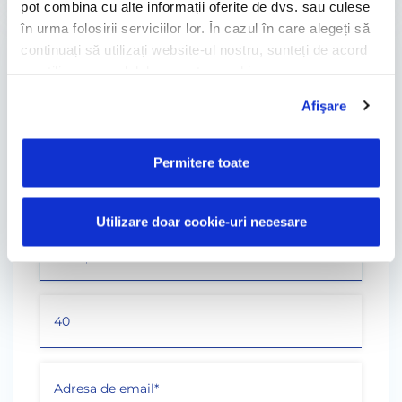
pot combina cu alte informații oferite de dvs. sau culese
în urma folosirii serviciilor lor. În cazul în care alegeți să
CONTACT
continuați să utilizați website-ul nostru, sunteți de acord
cu utilizarea modulelor noastre cookie.
"
" câmp obligatoriu
*
Afişare
Permitere toate
Utilizare doar cookie-uri necesare