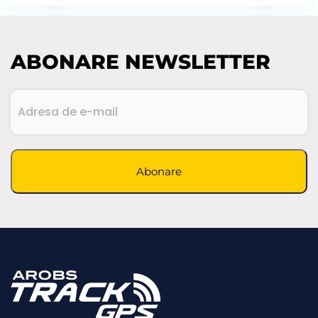
ABONARE NEWSLETTER
Adresa
de
e-
(Required)
mail
CAPTCHA
Abonare