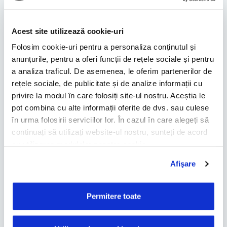
"
" câmp obligatoriu
*
Acest site utilizează cookie-uri
Folosim cookie-uri pentru a personaliza conținutul și
anunțurile, pentru a oferi funcții de rețele sociale și pentru
a analiza traficul. De asemenea, le oferim partenerilor de
rețele sociale, de publicitate și de analize informații cu
privire la modul în care folosiți site-ul nostru. Aceștia le
pot combina cu alte informații oferite de dvs. sau culese
în urma folosirii serviciilor lor. În cazul în care alegeți să
continuați să utilizați website-ul nostru, sunteți de acord
cu utilizarea modulelor noastre cookie.
Afişare
Permitere toate