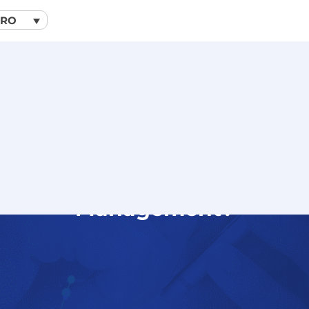
RO
rile cu flota auto folosind u
Management?