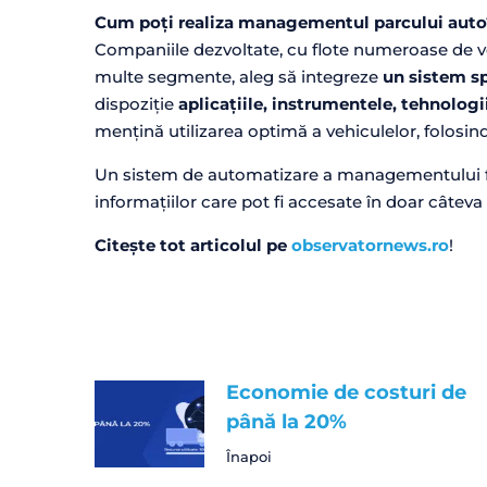
Cum poți realiza managementul parcului auto
Companiile dezvoltate, cu flote numeroase de ve
multe segmente, aleg să integreze
un sistem sp
dispoziție
aplicațiile, instrumentele, tehnologii
mențină utilizarea optimă a vehiculelor, folosin
Un sistem de automatizare a managementului f
informațiilor care pot fi accesate în doar câte
Citește tot articolul pe
observatornews.ro
!
Economie de costuri de
până la 20%
Înapoi