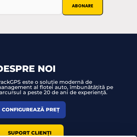
DESPRE NOI
rackGPS este o soluție modernă de
anagement al flotei auto, îmbunătățită pe
arcursul a peste 20 de ani de experiență.
CONFIGUREAZĂ PREȚ
SUPORT CLIENȚI