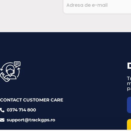
Adresa
de
e-
CAPTCHA
mail
(Required)
T
m
p
CONTACT CUSTOMER CARE
0374 714 800
support@trackgps.ro