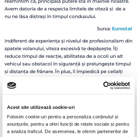
reamintim că, principala putere stă în mâinile noastre.
Avem datoria de a respecta limitele de viteză și de a
nu ne lăsa distrași în timpul condusului.
Sursa:
Eurostat
Indiferent de experiența și nivelul de profesionalism din
spatele volanului, viteza excesivă te depășește. Îți
reduce timpul de reacție, abilitatea de a ocoli un alt
vehicul sau obstacol în siguranță și prelungește timpul
și distanța de frânare. În plus, îi împiedică pe ceilalți
participanți la trafic să aproximeze distanța
corespunzător.
Există soluții
Acest site utilizează cookie-uri
Vorbeam mai sus despre conștientizare și
responsabilitate. Alături de inițiativele
Folosim cookie-uri pentru a personaliza conținutul și
anunțurile, pentru a oferi funcții de rețele sociale și pentru
gurvernamentale, companiile care activează în
a analiza traficul. De asemenea, le oferim partenerilor de
sectorul transporturilor sau care dețin o flotă proprie