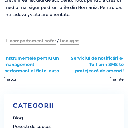
prevenirea riscului de accident). Totul, pentru
a crea un
mediu mai sigur pe drumurile din România. Pentru că,
într-adevăr, viața are prioritate.
comportament sofer
/
trackgps
Instrumentele pentru un
Serviciul de notificări e-
management
Toll prin SMS te
performant al flotei auto
protejează de amenzi!
Înapoi
Înainte
CATEGORII
Blog
Povesti de succes