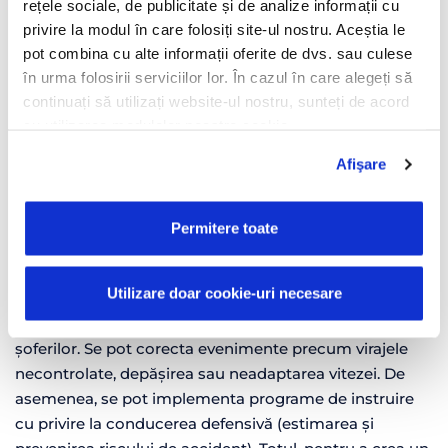
rețele sociale, de publicitate și de analize informații cu
trebuie să-și asume rolul de educare a conducătorilor
privire la modul în care folosiți site-ul nostru. Aceștia le
auto și de instituire a unei culturi de conducere
pot combina cu alte informații oferite de dvs. sau culese
preventivă în cadrul organizației.
în urma folosirii serviciilor lor. În cazul în care alegeți să
Zilnic, aplicația TrackGPS generează un volum
continuați să utilizați website-ul nostru, sunteți de acord
impresionant de date despre numărul de opriri, locația
cu utilizarea modulelor noastre cookie.
vehiculelor, viteza acestora, consumul de combustibil,
Afişare
inclusiv stilul de condus al șoferilor. Soluția
Comportament șofer
implică urmărirea datelor cu
privire la frecvența apăsării pedalei de accelerație și
Permitere toate
frână, perioada de rulare la ralanti, frecvența frânărilor
bruște, numărul și durata depășirilor vitezei legale.
Utilizare doar cookie-uri necesare
Toate aceste date, odată observate de către managerul
flotei, contribuie la evaluarea comportamentului
șoferilor. Se pot corecta evenimente precum virajele
necontrolate, depășirea sau neadaptarea vitezei. De
asemenea, se pot implementa programe de instruire
cu privire la conducerea defensivă (estimarea și